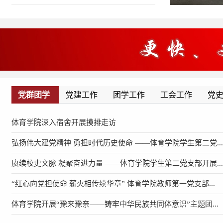
党群团学
党建工作
团学工作
工会工作
党
体育学院深入宿舍开展摸排走访
弘扬伟大建党精神 勇担时代历史使命 ——体育学院学生第二党...
赓续校史文脉 凝聚奋进力量 ——体育学院学生第二党支部开展...
“红心向党担使命 薪火相传续华章” 体育学院教师第一党支部...
体育学院开展“豫来豫亲——铸牢中华民族共同体意识”主题团...