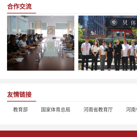
合作交流
友情链接
教育部
国家体育总局
河南省教育厅
河南