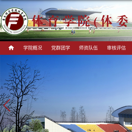
学院概况
党群团学
师资队伍
审核评估