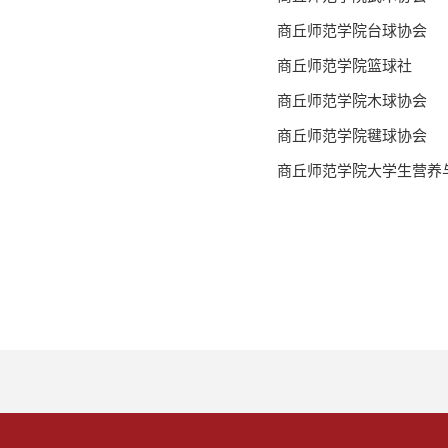
商丘师范学院台球协会
商丘师范学院篮球社
商丘师范学院木球协会
商丘师范学院毽球协会
商丘师范学院大学生营养