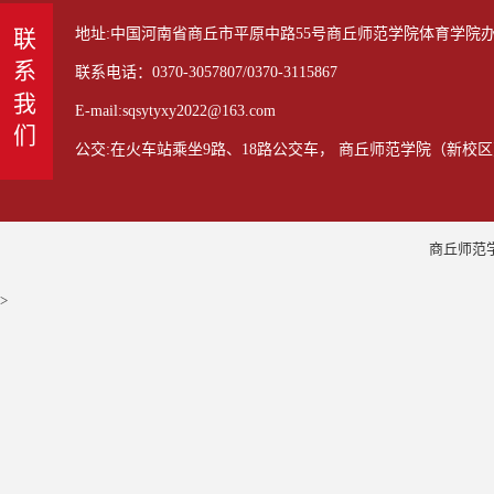
地址:中国河南省商丘市平原中路55号商丘师范学院体育学院办公室
联系我们
联系电话：0370-3057807/0370-3115867
E-mail:sqsytyxy2022@163.com
公交:在火车站乘坐9路、18路公交车， 商丘师范学院（新校区
商丘师范学
>