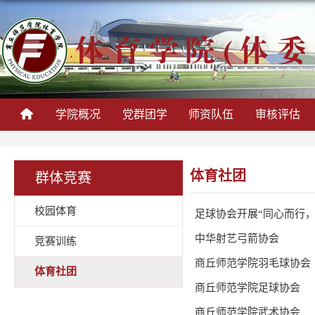
学院概况
党群团学
师资队伍
审核评估
体育社团
群体竞赛
校园体育
足球协会开展“同心而行，
中华射艺弓箭协会
竞赛训练
商丘师范学院羽毛球协会
体育社团
商丘师范学院足球协会
商丘师范学院武术协会