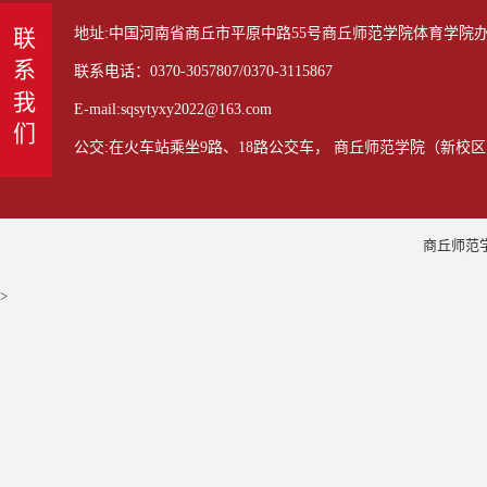
地址:中国河南省商丘市平原中路55号商丘师范学院体育学院办公室
联系我们
联系电话：0370-3057807/0370-3115867
E-mail:sqsytyxy2022@163.com
公交:在火车站乘坐9路、18路公交车， 商丘师范学院（新校区
商丘师范学
>