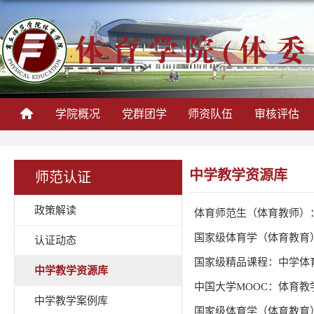
学院概况
党群团学
师资队伍
审核评估
中学教学资源库
师范认证
政策解读
体育师范生（体育教师）
国家级体育学（体育教育
认证动态
国家级精品课程：中学体
中学教学资源库
中国大学MOOC：体育教
中学教学案例库
国家级体育学（体育教育