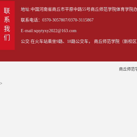
地址:中国河南省商丘市平原中路55号商丘师范学院体育学院办公室
联系我们
联系电话：0370-3057807/0370-3115867
E-mail:sqsytyxy2022@163.com
公交:在火车站乘坐9路、18路公交车， 商丘师范学院（新校区
商丘师范学
>