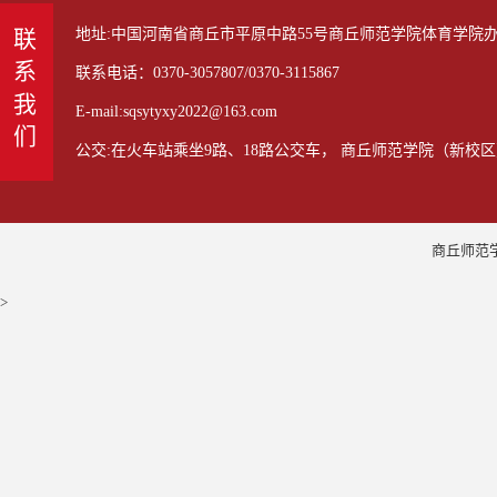
地址:中国河南省商丘市平原中路55号商丘师范学院体育学院办公室
联系我们
联系电话：0370-3057807/0370-3115867
E-mail:sqsytyxy2022@163.com
公交:在火车站乘坐9路、18路公交车， 商丘师范学院（新校区
商丘师范学
>