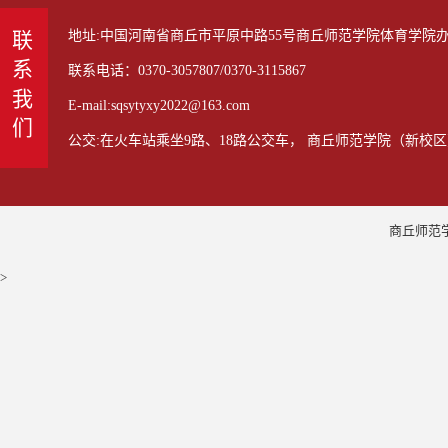
地址:中国河南省商丘市平原中路55号商丘师范学院体育学院办公室
联系我们
联系电话：0370-3057807/0370-3115867
E-mail:sqsytyxy2022@163.com
公交:在火车站乘坐9路、18路公交车， 商丘师范学院（新校区
商丘师范学
>