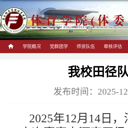
学院概况
党群团学
师资队伍
审核评估
我校田径
发布时间：2025-12
2025年12月1